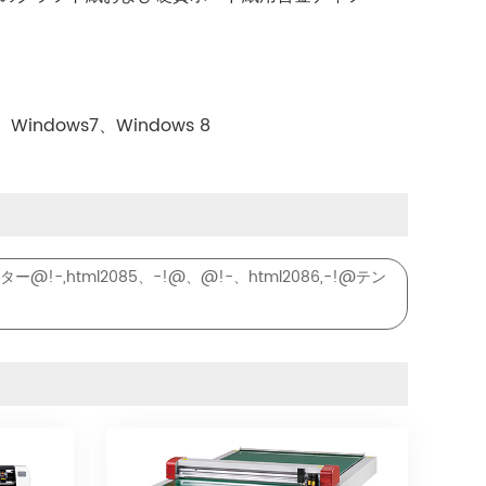
indows7、Windows 8
ー@!-,html2085、-!@、@!-、html2086,-!@テン