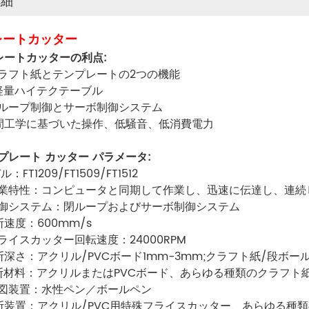
詳細
レートカッター
レートカッターの利点:
ラフト紙とテンプレートの2つの機能
軽量ハイテクテーブル
ループ制御とサーボ制御システム
間工学に基づいた操作、低騒音、低消費電力
ンプレート カッター パラメータ:
：FT1209/FT1509/FT1512
業特性：コンピュータと同期して作業し、迅速に伝達し、連続
御システム：閉ループおよびサーボ制御システム
速度：600mm/s
ライスカッター回転速度：24000RPM
深さ：アクリル/PVCボード1mm-3mm;クラフト紙/段ボール紙
断材料：アクリルまたはPVCボード、あらゆる種類のクラフト
図装置：水性ペン／ボールペン
断装置：アクリル/PVC用特殊フライスカッター、あらゆる種