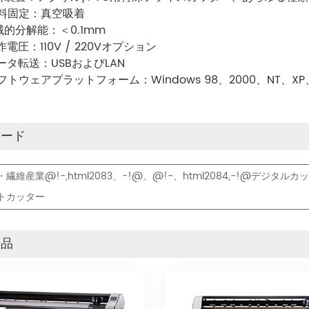
材料固定：真空吸着
械的分解能：＜0.1mm
作電圧：110V / 220Vオプション
ータ転送：USBおよびLAN
フトウェアプラットフォーム：Windows 98、2000、NT、XP、W
ワード
繊維産業@!-,html2083、-!@、@!-、html2084,-!@デジタルカッタ
トカッター
製品