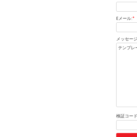
Eメール:
*
メッセー
検証コー