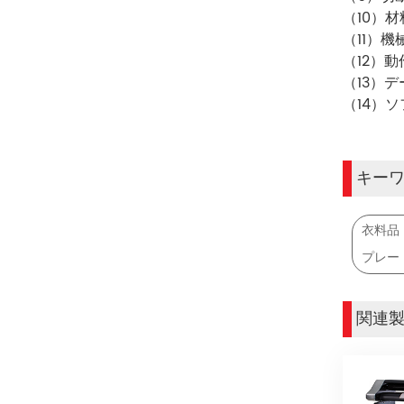
（10）
（11）機
（12）動
（13）デ
（14）ソ
キー
衣料品・
プレー
関連