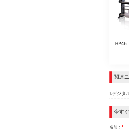
HP4
関連
1.デジ
今す
名前：
*