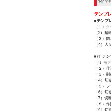
製品
テンプ
■
テンプ
（１）ク
（2）超
（３）閉
（4）人
■
FT テ
（1）モデル
（２）作
（３）制
（4）切断
（５）フ
（6）切断
（7）切
（８）作
（9）切