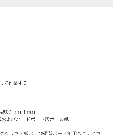
して作業する
0.1mm-1mm
紙およびハードボード段ボール紙
類のクラフト紙および硬質ボード紙用合金ナイフ