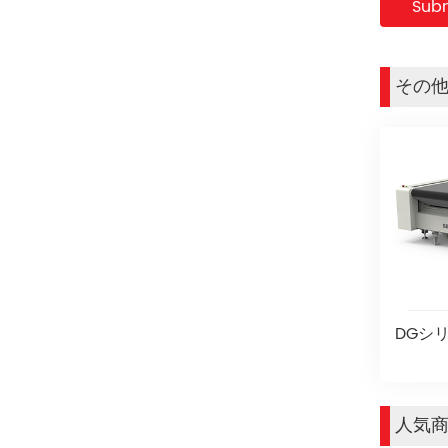
その
DGシ
人気