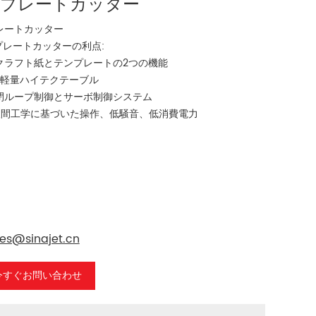
プレートカッター
レートカッター
ンプレートカッターの利点:
クラフト紙とテンプレートの2つの機能
超軽量ハイテクテーブル
閉ループ制御とサーボ制御システム
人間工学に基づいた操作、低騒音、低消費電力
les@sinajet.cn
今すぐお問い合わせ