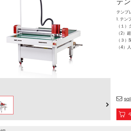
テン
テンプ
1. テ
（１）
（2）
（３）
（4）
sa