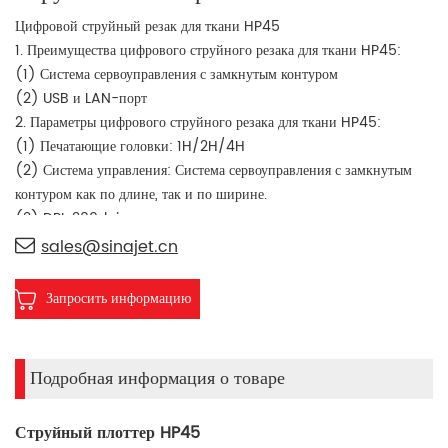
Цифровой струйный резак для ткани HP45
1. Преимущества цифрового струйного резака для ткани HP45:
(1) Система сервоуправления с замкнутым контуром
(2) USB и LAN-порт
2. Параметры цифрового струйного резака для ткани HP45:
(1) Печатающие головки: 1H/2H/4H
(2) Система управления: Система сервоуправления с замкнутым
контуром как по длине, так и по ширине.
(3) DPI: 300dpi
(4) Максимальная ширина печати: 165 см/185 см/205 см/225 см
sales@sinajet.cn
(5) Скорость построения графика: ≤78 м2/ч
Запросить информацию
сейчас
Подробная информация о товаре
Струйный плоттер HP45