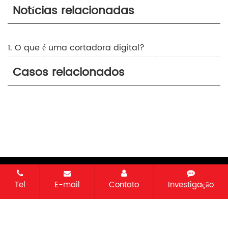
Notícias relacionadas
1. O que é uma cortadora digital?
Casos relacionados
Direitos autorais © 2026 Changzhou Sinajet Science and
Technology Co., Ltd. Todos os direitos reservados.
Mapa do
Tel
E-mail
Contato
Investigação
site
Todas as etiquetas