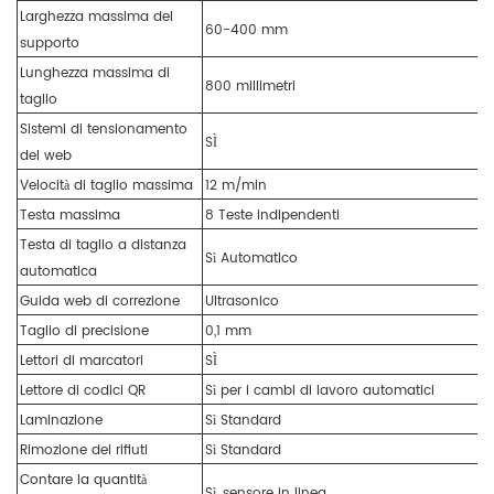
Larghezza massima del
60-400 mm
supporto
Lunghezza massima di
800 millimetri
taglio
Sistemi di tensionamento
SÌ
del web
Velocità di taglio massima
12 m/min
Testa massima
8 Teste indipendenti
Testa di taglio a distanza
Sì Automatico
automatica
Guida web di correzione
Ultrasonico
Taglio di precisione
0,1 mm
Lettori di marcatori
SÌ
Lettore di codici QR
Sì per i cambi di lavoro automatici
Laminazione
Sì Standard
Rimozione dei rifiuti
Sì Standard
Contare la quantità
Sì, sensore in linea