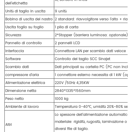
dell'etichetta
Unità di taglio in uscita
9 unità
Bobina di uscita del nastro
2 standard: riavvolgitore verso l'alto + riavv
Uscita foglio su foglio
1 pila di carta
Sicurezza
2*Stopper (barriera luminosa: opzionale)
Pannello di controllo
2 pannelli LCD
Interfaccia
Connettore LAN per scambio dati veloce
Software
Controllo del taglio SCC Sinajet
Scambio dati
Dati principali su cartella PC (PC non inclus
compressore d'aria
1 connettore esterno necessita di 1 kW (opz
Alimentazione elettrica
220V /50Hz 4,35KW
Dimensione netta
2840*1335*1560mm
Peso netto
1000 kg
Ambiente di lavoro
Temperatura 0-40℃, umidità 20%-80% sen
Lo spessore dell'alimentazione automatica p
materiale: rigidità, rugosità, laminazione o 
Altri
diversi file di taglio.