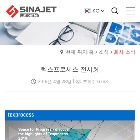
KO
현재 위치:홈
소식
회사 소식
텍스프로세스 전시회
2019년 4월 28일
|
조회수:6763